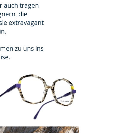
er auch tragen
nern, die
sie extravagant
in.
mmen zu uns ins
eise.